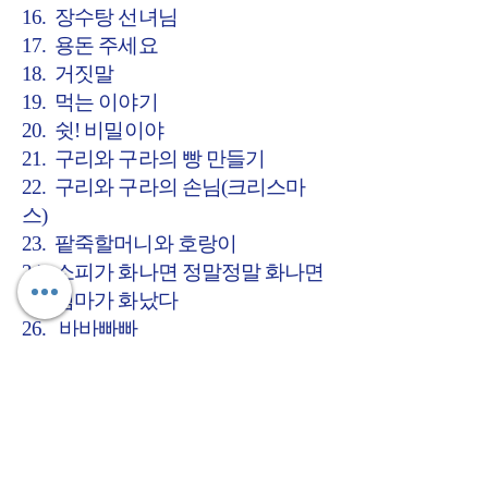
16. 장수탕 선녀님
17. 용돈 주세요
18. 거짓말
19. 먹는 이야기
20. 쉿! 비밀이야
21. 구리와 구라의 빵 만들기
22. 구리와 구라의 손님(크리스마
스)
23. 팥죽할머니와 호랑이
24. 소피가 화나면 정말정말 화나면
25. 엄마가 화났다
26. 바바빠빠
27. 비오는 날 만나자
28. 마고할미
29. 시원한 응가
30. 사과가 쿵!
31. 바람이 불었어요