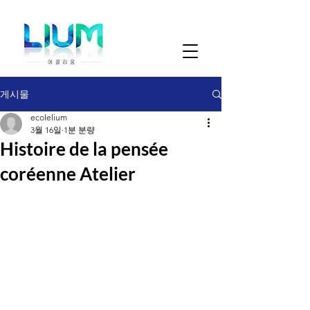
게시물
ecolelium
3월 16일
1분 분량
Histoire de la pensée
coréenne Atelier