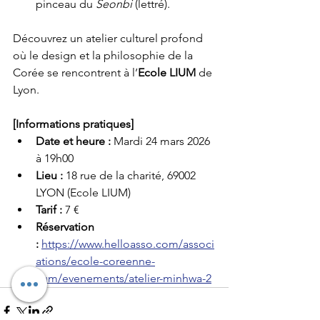
pinceau du 
Seonbi
 (lettré).
Découvrez un atelier culturel profond 
où le design et la philosophie de la 
Corée se rencontrent à l’
Ecole LIUM
 de 
Lyon.
[Informations pratiques]
Date et heure :
 Mardi 24 mars 2026 
à 19h00
Lieu :
 18 rue de la charité, 69002 
LYON (Ecole LIUM)
Tarif :
 7 €
Réservation 
:
https://www.helloasso.com/associ
ations/ecole-coreenne-
lium/evenements/atelier-minhwa-2