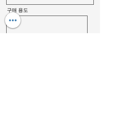
구매 용도
필
아래 내용을 확인해 주세요.
*
수
구매 용품/서비스를 받았습니다.
구매 용품/서비스가 문제가 없습니다.
신청인에게 환급해 주십시요.
영수증 연락처로 지불해 주십시요.
영수증을 이메일에 첨부합니다.
위의 내용은 사실이며, 신청인 본인이
서명합니니다.
보내기